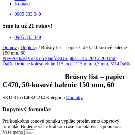
Kontakt
0905 333 349
Sme tu už 21 rokov!
0905 333 349
Domov
/
Doplnky
/ Brúsny list – papier C470, 50-kusové balenie
150 mm, 60
Prev
Predošlé
Vrták do kladív SDS plus-1 8 x 200 x 260 mm
Ďalšie
Drôtené koleso vlnité 115, oceľ 115 mm, 0,3 mm, M14
Ďalšie
Brúsny list – papier
C470, 50-kusové balenie 150 mm, 60
SKU
3165140825214
Kategória
Doplnky
Dopytový formulár
Pre konkrétnu cenovú ponuku vyplňte prosím tento dopytový
formulár. Budeme vás v krátkom čase kontaktovať s ponukou.
Vaše meno