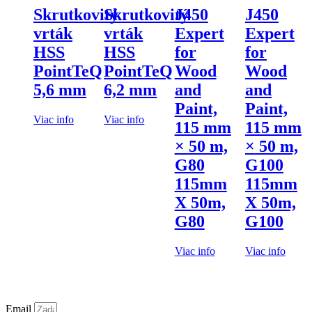
Skrutkovitý
Skrutkovitý
J450
J450
vrták
vrták
Expert
Expert
HSS
HSS
for
for
PointTeQ
PointTeQ
Wood
Wood
5,6 mm
6,2 mm
and
and
Paint,
Paint,
Viac info
Viac info
115 mm
115 mm
× 50 m,
× 50 m,
G80
G100
115mm
115mm
X 50m,
X 50m,
G80
G100
Viac info
Viac info
Email