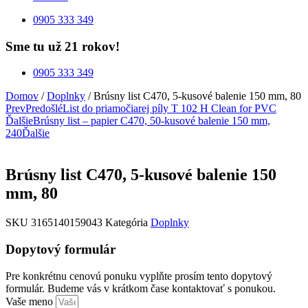
0905 333 349
Sme tu už 21 rokov!
0905 333 349
Domov
/
Doplnky
/ Brúsny list C470, 5-kusové balenie 150 mm, 80
Prev
Predošlé
List do priamočiarej píly T 102 H Clean for PVC
Ďalšie
Brúsny list – papier C470, 50-kusové balenie 150 mm,
240
Ďalšie
Brúsny list C470, 5-kusové balenie 150
mm, 80
SKU
3165140159043
Kategória
Doplnky
Dopytový formulár
Pre konkrétnu cenovú ponuku vyplňte prosím tento dopytový
formulár. Budeme vás v krátkom čase kontaktovať s ponukou.
Vaše meno