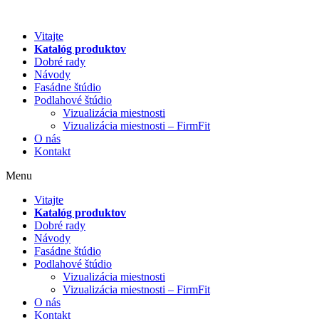
Preskočiť
na
Vitajte
obsah
Katalóg produktov
Dobré rady
Návody
Fasádne štúdio
Podlahové štúdio
Vizualizácia miestnosti
Vizualizácia miestnosti – FirmFit
O nás
Kontakt
Menu
Vitajte
Katalóg produktov
Dobré rady
Návody
Fasádne štúdio
Podlahové štúdio
Vizualizácia miestnosti
Vizualizácia miestnosti – FirmFit
O nás
Kontakt