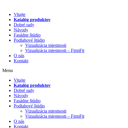
Preskočiť
na
Vitajte
obsah
Katalóg produktov
Dobré rady
Návody
Fasádne štúdio
Podlahové štúdio
Vizualizácia miestnosti
Vizualizácia miestnosti – FirmFit
O nás
Kontakt
Menu
Vitajte
Katalóg produktov
Dobré rady
Návody
Fasádne štúdio
Podlahové štúdio
Vizualizácia miestnosti
Vizualizácia miestnosti – FirmFit
O nás
Kontakt