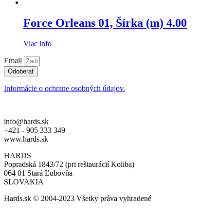
Force Orleans 01, Šírka (m) 4.00
Viac info
Email
Odoberať
Informácie o ochrane osobných údajov.
info@hards.sk
+421 - 905 333 349
www.hards.sk
HARDS
Popradská 1843/72 (pri reštaurácií Koliba)
064 01 Stará Ľubovňa
SLOVAKIA
Hards.sk © 2004-2023 Všetky práva vyhradené |
created by:
biznis.help