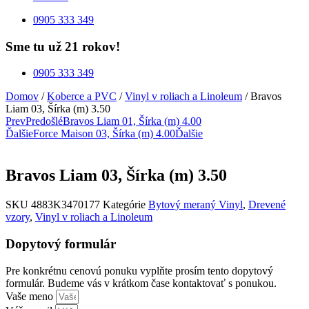
0905 333 349
Sme tu už 21 rokov!
0905 333 349
Domov
/
Koberce a PVC
/
Vinyl v roliach a Linoleum
/ Bravos
Liam 03, Šírka (m) 3.50
Prev
Predošlé
Bravos Liam 01, Šírka (m) 4.00
Ďalšie
Force Maison 03, Šírka (m) 4.00
Ďalšie
Bravos Liam 03, Šírka (m) 3.50
SKU
4883K3470177
Kategórie
Bytový meraný Vinyl
,
Drevené
vzory
,
Vinyl v roliach a Linoleum
Dopytový formulár
Pre konkrétnu cenovú ponuku vyplňte prosím tento dopytový
formulár. Budeme vás v krátkom čase kontaktovať s ponukou.
Vaše meno