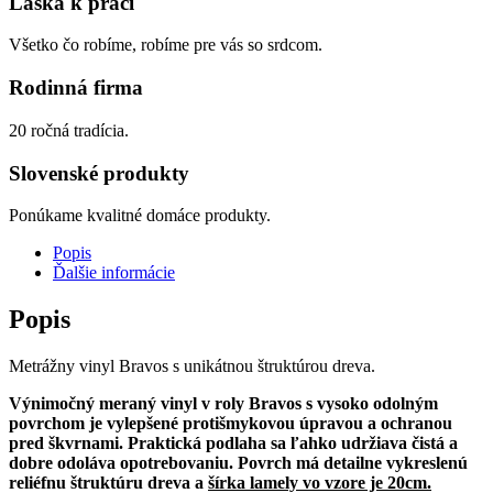
Láska k práci
Všetko čo robíme, robíme pre vás so srdcom.
Rodinná firma
20 ročná tradícia.
Slovenské produkty
Ponúkame kvalitné domáce produkty.
Popis
Ďalšie informácie
Popis
Metrážny vinyl Bravos s unikátnou štruktúrou dreva.
Výnimočný meraný vinyl v roly Bravos s vysoko odolným
povrchom je vylepšené protišmykovou úpravou a ochranou
pred škvrnami. Praktická podlaha sa ľahko udržiava čistá a
dobre odoláva opotrebovaniu. Povrch má detailne vykreslenú
reliéfnu štruktúru dreva a
šírka lamely vo vzore je 20cm.