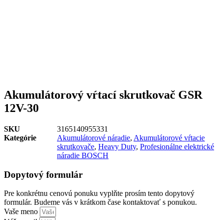
Akumulátorový vŕtací skrutkovač GSR
12V-30
SKU
3165140955331
Kategórie
Akumulátorové náradie
,
Akumulátorové vŕtacie
skrutkovače
,
Heavy Duty
,
Profesionálne elektrické
náradie BOSCH
Dopytový formulár
Pre konkrétnu cenovú ponuku vyplňte prosím tento dopytový
formulár. Budeme vás v krátkom čase kontaktovať s ponukou.
Vaše meno