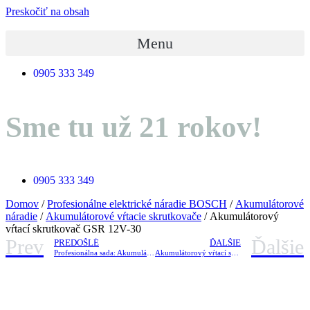
Preskočiť na obsah
Menu
0905 333 349
Sme tu už 21 rokov!
0905 333 349
Domov
/
Profesionálne elektrické náradie BOSCH
/
Akumulátorové
náradie
/
Akumulátorové vŕtacie skrutkovače
/ Akumulátorový
vŕtací skrutkovač GSR 12V-30
Prev
Ďalšie
PREDOŠLÉ
ĎALŠIE
Profesionálna sada: Akumulátorové náradie GSR 18V-60 C + GDR 18 V-200 C + GBH P
Akumulátorový vŕtací skrutkovač GSR 18V-60 C