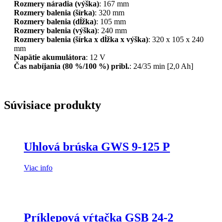
Rozmery náradia (výška)
: 167 mm
Rozmery balenia (šírka)
: 320 mm
Rozmery balenia (dĺžka)
: 105 mm
Rozmery balenia (výška)
: 240 mm
Rozmery balenia (šírka x dĺžka x výška)
: 320 x 105 x 240
mm
Napätie akumulátora
: 12 V
Čas nabíjania (80 %/100 %) pribl.
: 24/35 min [2,0 Ah]
Súvisiace produkty
Uhlová brúska GWS 9-125 P
Viac info
Príklepová vŕtačka GSB 24-2