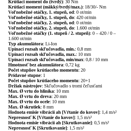
Krútiaci moment do (tvrdý)
: 30 Nm
Krútiaci moment (mäkký/tvrdý/max.)
: 18/30/- Nm
Voľnobežné otáčky, 1. stupeň, od
: 0 ot/min
Voľnobežné otáčky, 1. stupeň, do
: 420 ot/min
Voľnobežné otáčky, 2. stupeň, od
: 0 ot/min
Voľnobežné otáčky, 2. stupeň, do
: 1.600 ot/min
Voľnobežné otáčky (1. stupeň / 2. stupeň)
: 0 – 420 / 0 –
1.600 ot/min
Typ akumulátora
: Li-Ion
Upínací rozsah skľučovadla, min.
: 0,8 mm
Upínací rozsah skľučovadla, max.
: 10 mm
Upínací rozsah skľučovadla, min/max
: 0,8 / 10 mm
Hmotnosť bez akumulátora
: 0,72 kg
Počet stupňov krútiaceho momentu
: 20
Prídavné stupne
: 1
Počet stupňov krútiaceho momentu
: 20+1
Držiak nástrojov
: Skľučovadlo s tromi čeľusťami
Max. Ø vrtu do hliníka
: 10 mm
Max. Ø vrtu do dreva
: 20 mm
Max. Ø vrtu do ocele
: 10 mm
Max. Ø skrutiek
: 8 mm
Hodnota emisie vibrácií ah [Vŕtanie do kovov]
: 1,4 m/s²
Nepresnosť K [Vŕtanie do kovov]
: 1,5 m/s²
Hodnota emisie vibrácií ah [Skrutkovanie]
: 0,5 m/s²
Nepresnosť K [Skrutkovanie]
: 1,5 m/s²