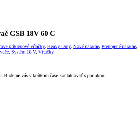
vač GSB 18V-60 C
ové príklepové vŕtačky
,
Heavy Duty
,
Nové náradie
,
Prepojené náradie
ovače
,
Systém 18 V
,
Vŕtačky
r. Budeme vás v krátkom čase kontaktovať s ponukou.