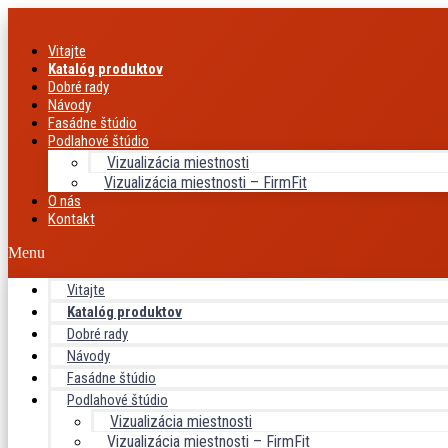
Preskočiť
na
Vitajte
obsah
Katalóg produktov
Dobré rady
Návody
Fasádne štúdio
Podlahové štúdio
Vizualizácia miestnosti
Vizualizácia miestnosti – FirmFit
O nás
Kontakt
Menu
Vitajte
Katalóg produktov
Dobré rady
Návody
Fasádne štúdio
Podlahové štúdio
Vizualizácia miestnosti
Vizualizácia miestnosti – FirmFit