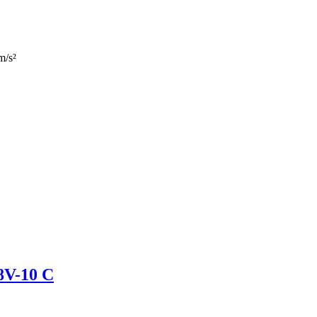
m/s²
8V-10 C