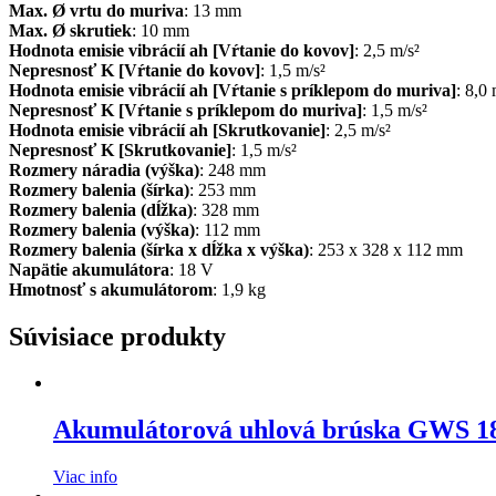
Max. Ø vrtu do muriva
: 13 mm
Max. Ø skrutiek
: 10 mm
Hodnota emisie vibrácií ah [Vŕtanie do kovov]
: 2,5 m/s²
Nepresnosť K [Vŕtanie do kovov]
: 1,5 m/s²
Hodnota emisie vibrácií ah [Vŕtanie s príklepom do muriva]
: 8,0 
Nepresnosť K [Vŕtanie s príklepom do muriva]
: 1,5 m/s²
Hodnota emisie vibrácií ah [Skrutkovanie]
: 2,5 m/s²
Nepresnosť K [Skrutkovanie]
: 1,5 m/s²
Rozmery náradia (výška)
: 248 mm
Rozmery balenia (šírka)
: 253 mm
Rozmery balenia (dĺžka)
: 328 mm
Rozmery balenia (výška)
: 112 mm
Rozmery balenia (šírka x dĺžka x výška)
: 253 x 328 x 112 mm
Napätie akumulátora
: 18 V
Hmotnosť s akumulátorom
: 1,9 kg
Súvisiace produkty
Akumulátorová uhlová brúska GWS 1
Viac info