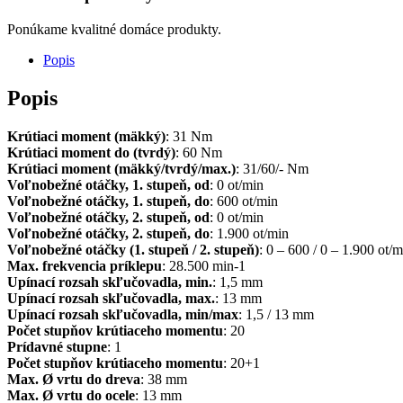
Ponúkame kvalitné domáce produkty.
Popis
Popis
Krútiaci moment (mäkký)
: 31 Nm
Krútiaci moment do (tvrdý)
: 60 Nm
Krútiaci moment (mäkký/tvrdý/max.)
: 31/60/- Nm
Voľnobežné otáčky, 1. stupeň, od
: 0 ot/min
Voľnobežné otáčky, 1. stupeň, do
: 600 ot/min
Voľnobežné otáčky, 2. stupeň, od
: 0 ot/min
Voľnobežné otáčky, 2. stupeň, do
: 1.900 ot/min
Voľnobežné otáčky (1. stupeň / 2. stupeň)
: 0 – 600 / 0 – 1.900 ot/m
Max. frekvencia príklepu
: 28.500 min-1
Upínací rozsah skľučovadla, min.
: 1,5 mm
Upínací rozsah skľučovadla, max.
: 13 mm
Upínací rozsah skľučovadla, min/max
: 1,5 / 13 mm
Počet stupňov krútiaceho momentu
: 20
Prídavné stupne
: 1
Počet stupňov krútiaceho momentu
: 20+1
Max. Ø vrtu do dreva
: 38 mm
Max. Ø vrtu do ocele
: 13 mm