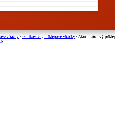
pové vŕtačky
/
skrutkovače
/
Príklepové vŕtačky
/ Akumulátorový príkle
16