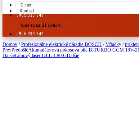
O nás
Kontakt
0905 333 349
Sme tu už 21 rokov!
0905 333 349
Domov
/
Profesionálne elektrické náradie BOSCH
/
Vŕtačky
/
príkle
Prev
Predošlé
Akumulátorová pokosová píla BITURBO GCM 18V-2
Ďalšie
Líniový laser GLL 3-80 G
Ďalšie