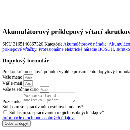
Akumulátorový príklepový vŕtací skrutko
SKU
3165140867320
Kategórie
Akumulátorové náradie
,
Akumulátor
príklepové vŕtačky
,
Profesionálne elektrické náradie BOSCH
,
skrutk
Dopytový formulár
Pre konkrétnu cenovú ponuku vyplňte prosím tento dopytový formulá
Vaše meno
Váš e-mail
Vaše telefónne číslo
Poznámka
Súhlasím so spracúvaním osobných údajov*
Súhlasím so spracúvaním mojich osobných údajov*
Informácie o ochrane osobných údajov.
Odoslať dopyt