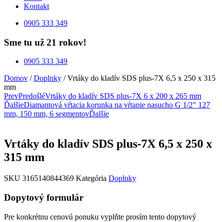
Kontakt
0905 333 349
Sme tu už 21 rokov!
0905 333 349
Domov
/
Doplnky
/ Vrtáky do kladív SDS plus-7X 6,5 x 250 x 315
mm
Prev
Predošlé
Vrtáky do kladív SDS plus-7X 6 x 200 x 265 mm
Ďalšie
Diamantová vŕtacia korunka na vŕtanie nasucho G 1/2″ 127
mm, 150 mm, 6 segmentov
Ďalšie
Vrtáky do kladív SDS plus-7X 6,5 x 250 x
315 mm
SKU
3165140844369
Kategória
Doplnky
Dopytový formulár
Pre konkrétnu cenovú ponuku vyplňte prosím tento dopytový