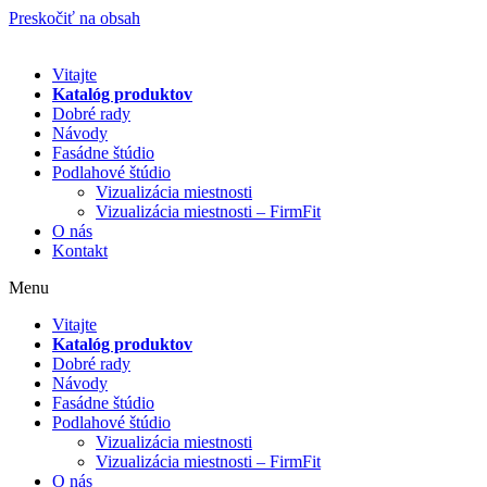
Preskočiť na obsah
Vitajte
Katalóg produktov
Dobré rady
Návody
Fasádne štúdio
Podlahové štúdio
Vizualizácia miestnosti
Vizualizácia miestnosti – FirmFit
O nás
Kontakt
Menu
Vitajte
Katalóg produktov
Dobré rady
Návody
Fasádne štúdio
Podlahové štúdio
Vizualizácia miestnosti
Vizualizácia miestnosti – FirmFit
O nás