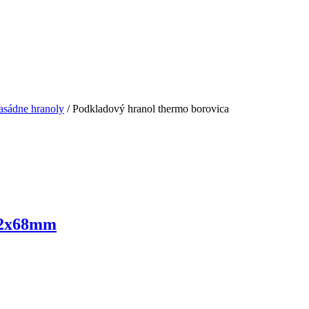
asádne hranoly
/ Podkladový hranol thermo borovica
42x68mm