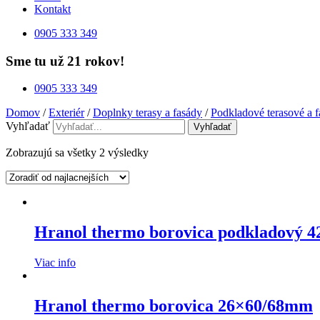
Kontakt
0905 333 349
Sme tu už 21 rokov!
0905 333 349
Domov
/
Exteriér
/
Doplnky terasy a fasády
/
Podkladové terasové a f
Vyhľadať
Vyhľadať
Zobrazujú sa všetky 2 výsledky
Hranol thermo borovica podkladový 
Viac info
Hranol thermo borovica 26×60/68mm